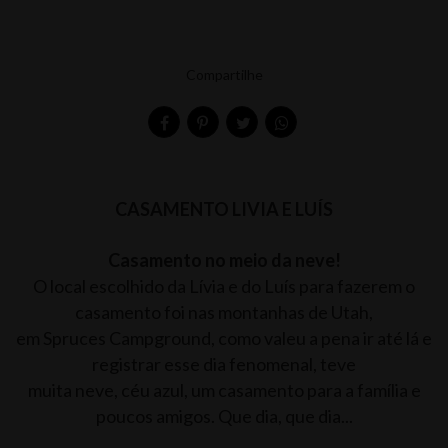
Compartilhe
CASAMENTO LIVIA E LUÍS
Casamento no meio da neve!
O local escolhido da Lívia e do Luís para fazerem o
casamento foi nas montanhas de Utah,
em Spruces Campground, como valeu a pena ir até lá e
registrar esse dia fenomenal, teve
muita neve, céu azul, um casamento para a família e
poucos amigos. Que dia, que dia...